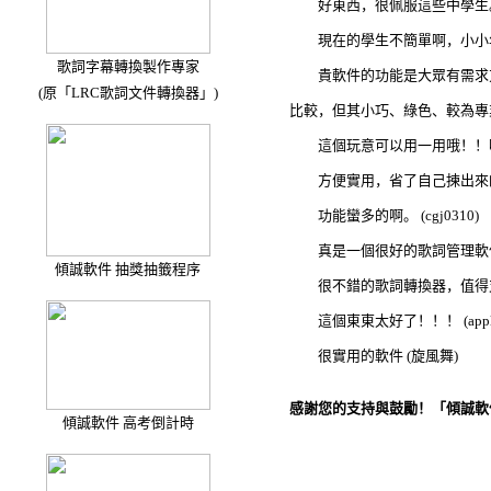
好東西，很佩服這些中學生。自己
現在的學生不簡單啊，小小年紀
歌詞字幕轉換製作專家
貴軟件的功能是大眾有需求方
(原「LRC歌詞文件轉換器」)
比較，但其小巧、綠色、較為專業的
這個玩意可以用一用哦！！哈哈！ 
方便實用，省了自己揀出來的麻煩了。
功能蠻多的啊。 (cgj0310)
真是一個很好的歌詞管理軟件，值得
傾誠軟件 抽獎抽籤程序
很不錯的歌詞轉換器，值得支持下。 
這個東東太好了！！！ (apple
很實用的軟件 (旋風舞)
感謝您的支持與鼓勵！「傾誠軟
傾誠軟件 高考倒計時