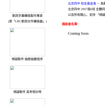
北京四中 校友基金會
— 為
北京四中 2007屆6班 全體
以及所有關心、支持 「傾誠
歌詞字幕轉換製作專家
(原「LRC歌詞文件轉換器」)
捐助者名單：
Coming Soon
傾誠軟件 抽獎抽籤程序
傾誠軟件 高考倒計時