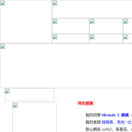
特別感謝：
我的同學
Michelle T. 爽爽
我的老師
錢曉菁、馬悅
<
熱心網友 zy662、孫喜召、we