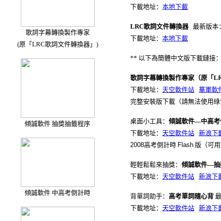
下載地址：
本地下載
LRC歌詞文件轉換器
最新版本
歌詞字幕轉換製作專家
下載地址：
本地下載
(原「LRC歌詞文件轉換器」)
** 以下為簡體中文版下載鏈接
歌詞字幕轉換製作專家（原「L
下載地址：
天空軟件站
華軍軟
完整安裝版下載（請無法使用綠
桌面小工具：
傾誠軟件—中高考
傾誠軟件 抽獎抽籤程序
下載地址：
天空軟件站
新浪下
2008
高考倒計時
Flash
版（可用
輕輕鬆鬆來抽獎：
傾誠軟件
—
抽
下載地址：
天空軟件站
新浪下
傾誠軟件 中高考倒計時
背單詞助手：
高考單詞隨心背
最
下載地址：
天空軟件站
新浪下